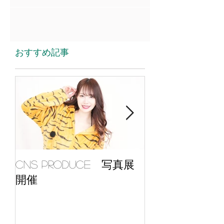
合によりイベントの開催ができなくなり
ました。...
おすすめ記事
CNS Produce 写真展
寺コス！ 7月1
開催