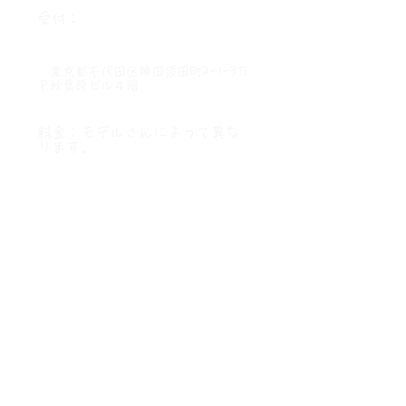
​会場：ボヌール秋葉原
受付
：
施設内
（直接階段をお上がりくだ
さい。）
東京都千代田区神田須田町2-1-3Ｂ
Ｐ秋葉原ビル４階
♢♢ 参加チ
ケット ♢♢
料金
：モデルさんによって異な
ります。
♢♢ 備考・オプション ♢♢
​
〇開催時間
12：30～17：30
撮影会
受付開始 12：25