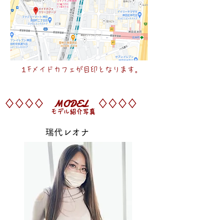
​１Fメイドカフェが目印となります。
♢♢♢♢ MODEL ♢♢♢♢
モデル紹介写真
瑞代レオナ