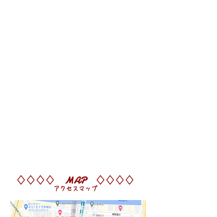
JR『秋葉原』駅 徒歩3分
都営新宿線『岩本町』駅A2出口 徒歩2
分
丸の内線『淡路町』駅A3出口 徒歩3分
​※グーグル調べ
■車
​付近の駐車場をご利用ください。
♢♢♢♢ MAP ♢♢♢♢
​アクセスマップ