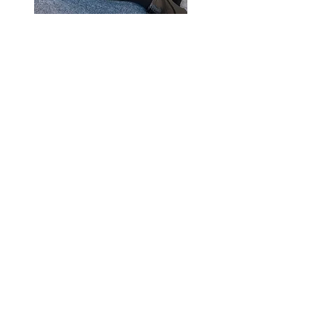
♢♢ RULE ♢♢
ルール
感染症対策
開催にあたり以下の項目が必須とな
っております。
​コロナ感染拡大防止のため当日は非
接触体温検査を行います。
コロナ感染拡大防止にあたり以下の内容
を実施いたします。
・スタッフのマスク着用。受付の飛沫防
止対策。