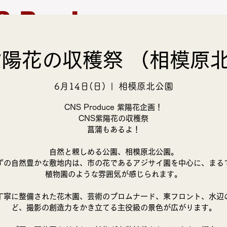
S Produce
紫陽花の収穫祭 （相模原
モデル募集
支援活動
6月14日(日)
  |  
相模原北公園
CNS Produce 紫陽花企画！
CNS紫陽花の収穫祭
菖蒲もあるよ！
自然と親しめる公園、相模原北公園。
ずの自然豊かな敷地内は、市の花であるアジサイ園を中心に、まる
植物園のような雰囲気が感じられます。
丁寧に整備された花木園、芸術のプロムナード、東フロント、水辺
ど、撮影の創造力をかき立てる主役級の景色が広がります。