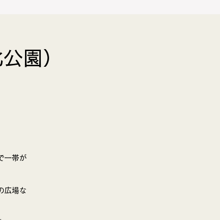
北公園）
BLOG
お問合せ
で一帯が
の広場な