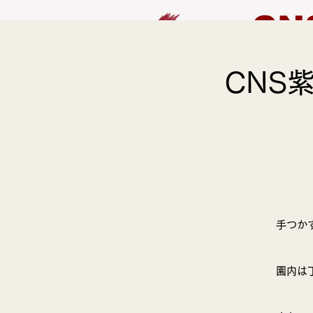
CN
CNS
HOME
EVENT
手つか
園内は