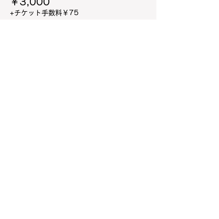
￥3,000
+チケット手数料￥75
販売終了
チケットの種類
イベント参加 カメラマン
価格
￥3,000
+チケット手数料￥75
販売終了
チケットの種類
当日チケット
詳細を見る