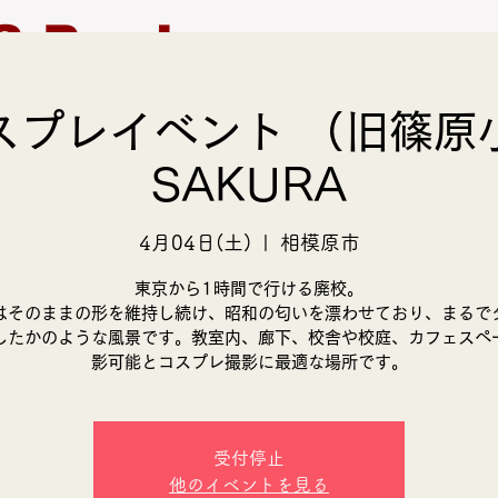
S Produce
スプレイベント （旧篠原
モデル募集
支援活動
SAKURA
4月04日(土)
  |  
相模原市
東京から1時間で行ける廃校。
はそのままの形を維持し続け、昭和の匂いを漂わせており、まるで
したかのような風景です。教室内、廊下、校舎や校庭、カフェスペ
影可能とコスプレ撮影に最適な場所です。
受付停止
他のイベントを見る