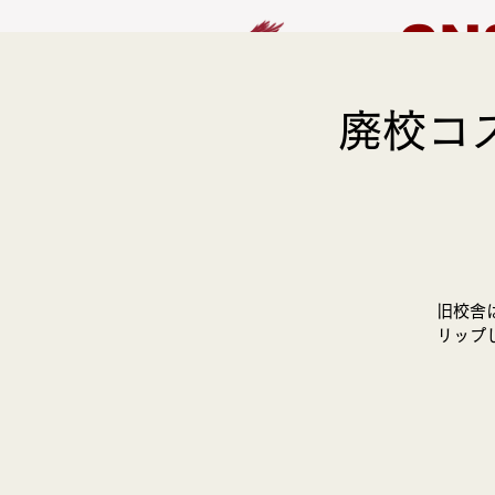
CN
廃校コ
HOME
EVENT
旧校舎
リップ