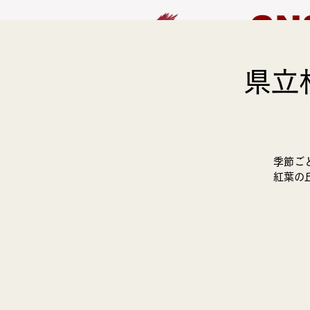
CN
県立
HOME
EVENT
季節ご
紅葉の