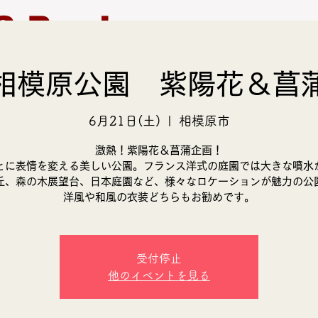
S Produce
相模原公園 紫陽花＆菖
モデル募集
支援活動
6月21日(土)
  |  
相模原市
激熱！紫陽花＆菖蒲企画！
とに表情を変える美しい公園。フランス洋式の庭園では大きな噴水
丘、森の木展望台、日本庭園など、様々なロケーションが魅力の公園
洋風や和風の衣装どちらもお勧めです。
受付停止
他のイベントを見る