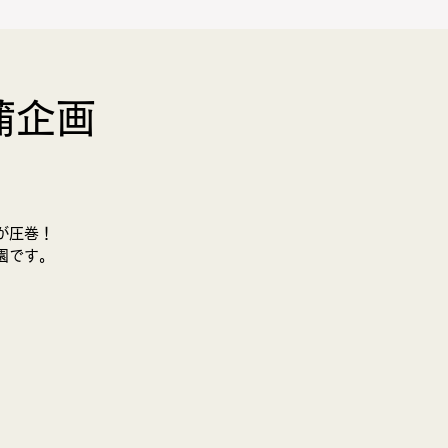
蒲企画
BLOG
お問合せ
が圧巻！
です。​