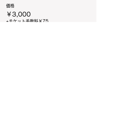
価格
￥3,000
+チケット手数料￥75
販売終了
チケットの種類
イベント参加 一般参加
価格
￥1,500
+チケット手数料￥38
販売終了
チケットの種類
当日券