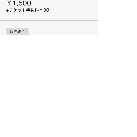
￥1,500
+チケット手数料￥38
販売終了
チケットの種類
小学生以下（更衣室利用も含
む）
詳細を見る
価格
￥500
+チケット手数料￥13
販売終了
チケットの種類