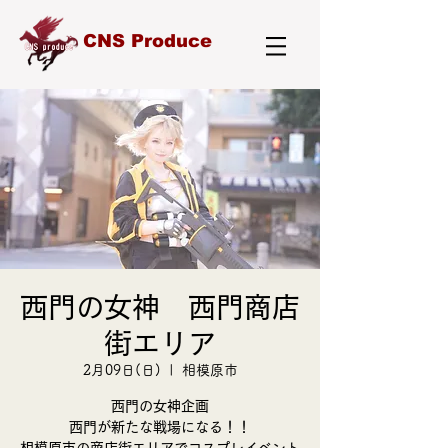
CNS Produce
西門の女神 西門商店
街エリア
2月09日(日)
  |  
相模原市
西門の女神企画
西門が新たな戦場になる！！