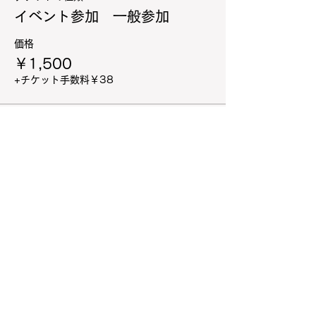
イベント参加 一般参加
価格
￥1,500
+チケット手数料￥38
販売終了
チケットの種類
小学生以下（更衣室利用も含
む）
詳細を見る
価格
￥500
+チケット手数料￥13