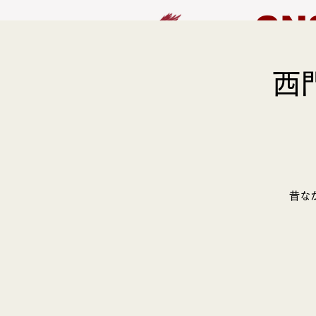
CN
西
HOME
EVENT
昔な