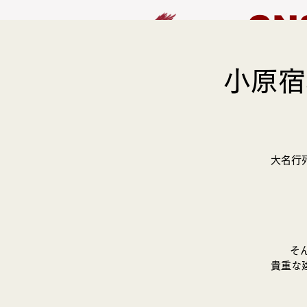
CN
小原宿
HOME
EVENT
大名行
そ
貴重な