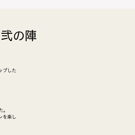
 弐の陣
BLOG
お問合せ
ップした
た。
ンを楽し