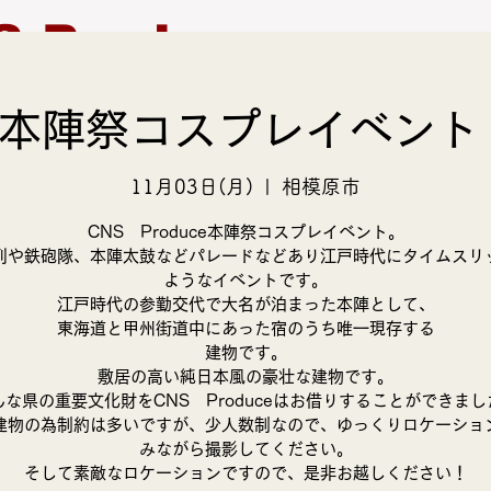
S Produce
本陣祭コスプレイベント
モデル募集
支援活動
11月03日(月)
  |  
相模原市
CNS Produce本陣祭コスプレイベント。
列や鉄砲隊、本陣太鼓などパレードなどあり江戸時代にタイムスリ
ようなイベントです。
江戸時代の参勤交代で大名が泊まった本陣として、
東海道と甲州街道中にあった宿のうち唯一現存する
建物です。
敷居の高い純日本風の豪壮な建物です。
んな県の重要文化財をCNS Produceはお借りすることができまし
建物の為制約は多いですが、少人数制なので、ゆっくりロケーショ
みながら撮影してください。
そして素敵なロケーションですので、是非お越しください！