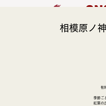
CN
相模原ノ神
HOME
EVENT
有
季節ご
紅葉の