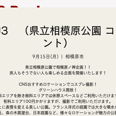
S Produce
3 （県立相模原公園 
モデル募集
支援活動
ント）
9月15日(月)
  |  
相模原市
県立相模原公園で相模原ノ神企画！！
旅人もそうでない人も楽しめる企画を開催いたします！
CNSおすすめロケーションでコスプレ撮影！
グリーンハウス開放！
料エリアを除き無料エリアでは休憩スペースなどご利用いただけま
有料エリア100円かかりますが、撮影でご利用いただけます。
とに表情を変える美しい公園。フランス洋式の庭園では大きな噴水
丘、森の木展望台、日本庭園など、様々なロケーションが魅力の公園