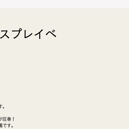
コスプレイベ
BLOG
お問合せ
す。
が圧巻！
です。​