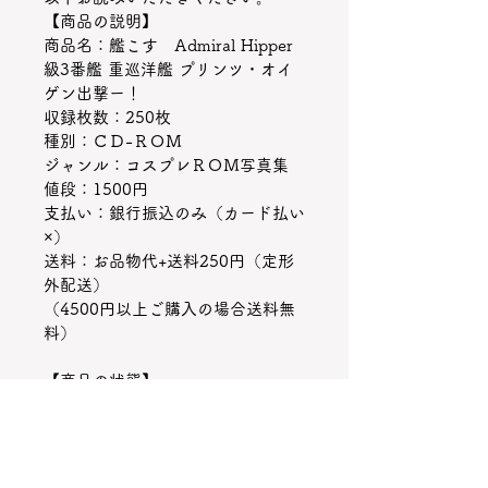
【商品の説明】
商品名：艦こす　Admiral Hipper
級3番艦 重巡洋艦 プリンツ・オイ
ゲン出撃ー！
収録枚数：250枚
種別：ＣＤ-ＲＯＭ
ジャンル：コスプレＲＯＭ写真集
値段：1500円
支払い：銀行振込のみ（カード払い
×）
送料：お品物代+送料250円（定形
外配送）　
（4500円以上ご購入の場合送料無
料）
【商品の状態】
状態：新品
注意事項：
＊動作推進環境：Windows XP以
上