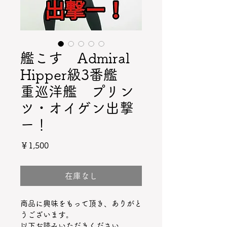
艦こす Admiral
Hipper級3番艦
重巡洋艦 プリン
ツ・オイゲン出撃
ー！
価
￥1,500
格
在庫なし
商品に興味をもって頂き、ありがと
うございます。
以下お読みいただきください。