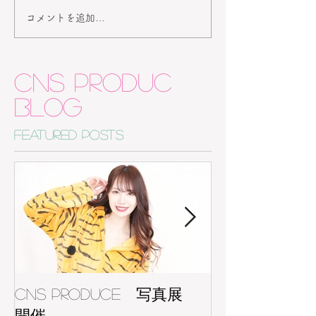
コメントを追加…
CNS Produc
BLOG
Featured Posts
CNS Produce 写真展
寺コス！ 7月
開催