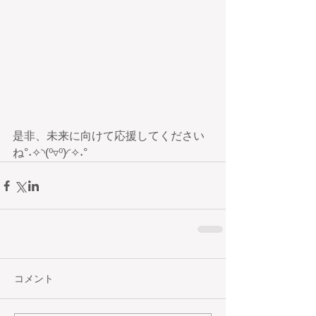
是非、未来に向けて応援してください
ね°˖✧◝(⁰▿⁰)◜✧˖°
コメント