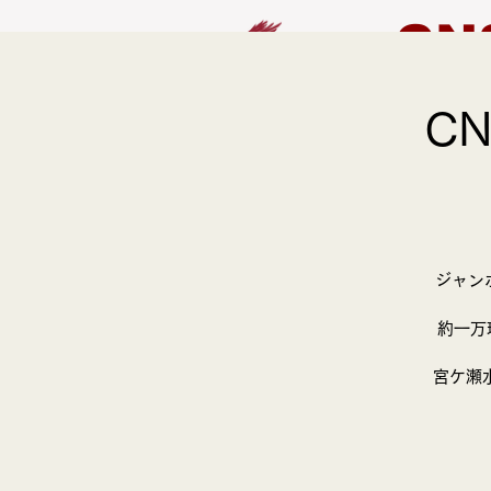
CN
C
HOME
EVENT
ジャン
約一万
宮ケ瀬