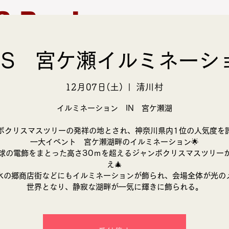
S Produce
NS 宮ケ瀬イルミネーシ
モデル募集
支援活動
12月07日(土)
  |  
清川村
イルミネーション IN 宮ケ瀬湖
ボクリスマスツリーの発祥の地とされ、神奈川県内1位の人気度を
一大イベント 宮ケ瀬湖畔のイルミネーション🌟
球の電飾をまとった高さ30ｍを超えるジャンボクリスマスツリー
え🎄
水の郷商店街などにもイルミネーションが飾られ、会場全体が光の
世界となり、静寂な湖畔が一気に輝きに飾られる。