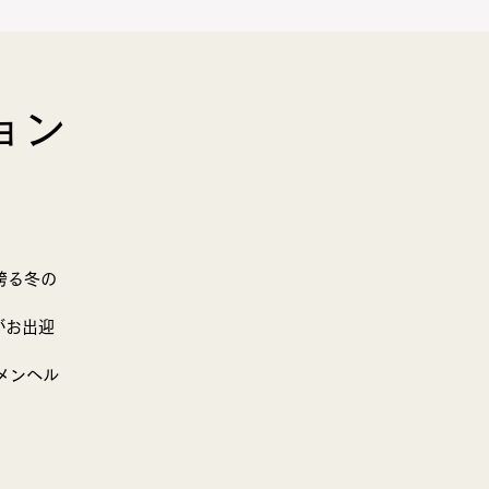
ョン
BLOG
お問合せ
誇る冬の
がお出迎
メンヘル