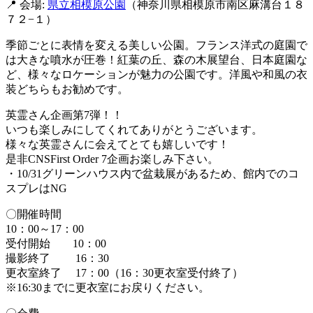
📍 会場:
県立相模原公園
（神奈川県相模原市南区麻溝台１８
７２−１）
季節ごとに表情を変える美しい公園。フランス洋式の庭園で
は大きな噴水が圧巻！紅葉の丘、森の木展望台、日本庭園な
ど、様々なロケーションが魅力の公園です。​洋風や和風の衣
装どちらもお勧めです。
英霊さん企画第7弾！！
いつも楽しみにしてくれてありがとうございます。
様々な英霊さんに会えてとても嬉しいです！
是非CNSFirst Order 7企画お楽しみ下さい。
・10/31グリーンハウス内で盆栽展があるため、館内でのコ
スプレはNG
〇開催時間
10：00～17：00
受付開始 10：00
撮影終了 16：30
更衣室終了 17：00（16：30更衣室受付終了）
※16:30までに更衣室にお戻りください。